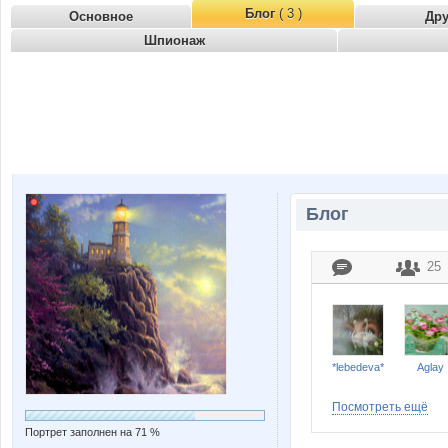
Блог
( 3 )
Основное
Др
Шпионаж
Блог
25
*lebedeva*
Aglay
Посмотреть ещё
Портрет заполнен на 71 %