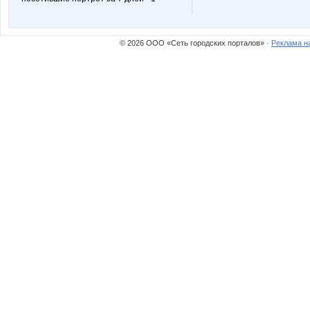
Zaika-Zaznaika
Zyxel
© 2026 ООО «Сеть городских порталов» ·
Реклама н
confessa*
cornflou
jdanovets
julia-de
kver
kys197
mamba83
marmyr