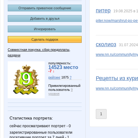
BooBoo
BooK-as
Отправить приватное сообщение
питер
19.08.2025 в 
Добавить в друзья
piter.now/marshrut-po-pe
Игнорировать
JuLiDo
Juf
Сделать подарок
сколиоз
31.07.2024
Совместная покупка: сбор предоплаты,
www.nn.ru/community/my_
раздачи
LanaNN
Lonza
популярность:
14523 место
-7 ↓
Рецепты из кури
рейтинг
1875
?
Nata30
Nayad
Привилегированный
www.nn.ru/community/my_
пользователь
9
уровня
Rakushka
Riff
1
Статистика портрета:
сейчас просматривают портрет - 0
зарегистрированные пользователи
посетившие портрет за 7 дней - 1